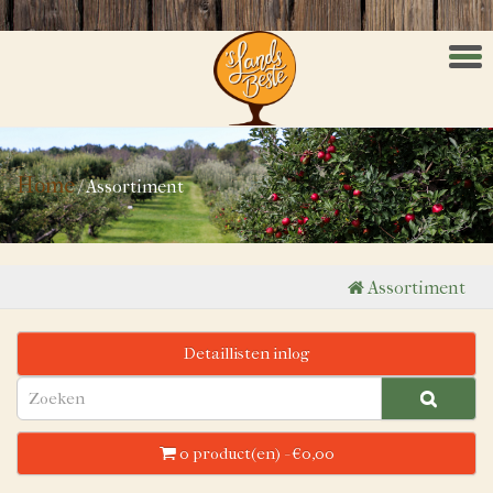
Men
Home
/
Assortiment
Assortiment
Detaillisten inlog
0 product(en) - €0,00